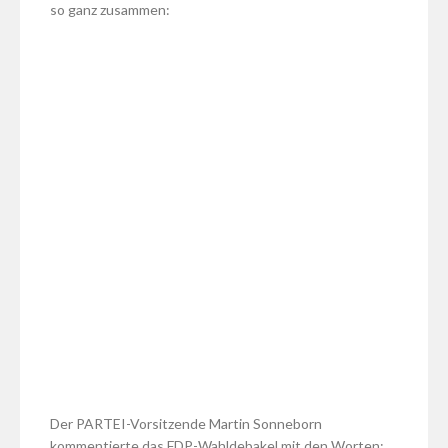
so ganz zusammen:
Der PARTEI-Vorsitzende Martin Sonneborn
kommentierte das FDP-Wahldebakel mit den Worten: