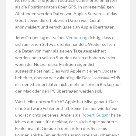
Nutzers zu, sind jedoch deutlich schneller zu ermitteln
als die Positionsdaten über GPS. In unregelmäßigen
Abständen werden Daten von Apples Servern auf das
Gerät sowie die erhobenen Daten vom Gerät
anonymisiert und verschlüsselt an Apple übertragen.
John Gruber lag mit seiner
Vermutung
richtig, dass es
sich um einen Softwarefehler handelt. Weder sollten
die Daten von mehr als sieben Tage gespeichert
werden, noch sollten Standortdaten erhoben werden,
wenn der Nutzer diese Funktion eigentlich
ausgeschaltet hat. Dies wird Apple mit einem Update
beheben, ebenso wie zukünftig die Datei
consolidated.db
mit den Standortdaten nicht mehr bei einem Backup auf
den Mac oder den PC übertragen werden soll.
Was bleibt unterm Strich? Apple hat Mist gebaut. Dass
eine Software Fehler enthält, kommt immer wieder vor
und ist nichts seltenes. Anders als
Robert Gutjahr
halte
ich es durchaus für denkbar, dass auch Apple mehrere
Fehler macht. Gerade in den Tiefen des Systems
können solche Fehler durchaus monatelang unbemerkt