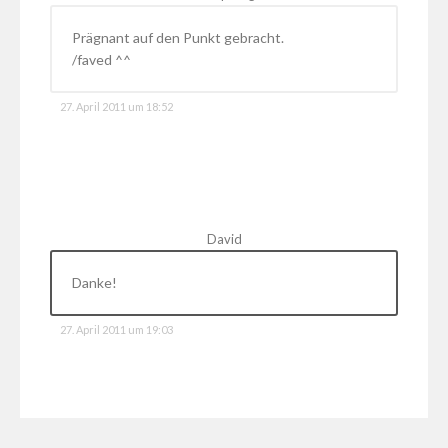
Prägnant auf den Punkt gebracht.
/faved ^^
27. April 2011 um 18:52
David
Danke!
27. April 2011 um 19:03