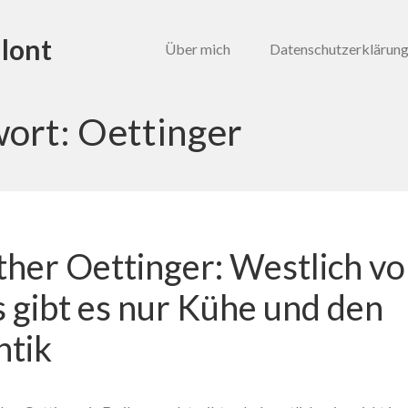
lont
Über mich
Datenschutzerklärun
wort:
Oettinger
her Oettinger: Westlich v
s gibt es nur Kühe und den
ntik