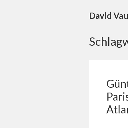
David Vau
Schlag
Günt
Pari
Atla