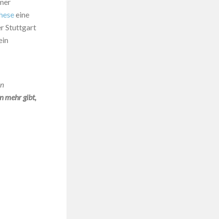
mmer
hese
eine
r Stuttgart
ein
in
n mehr gibt,