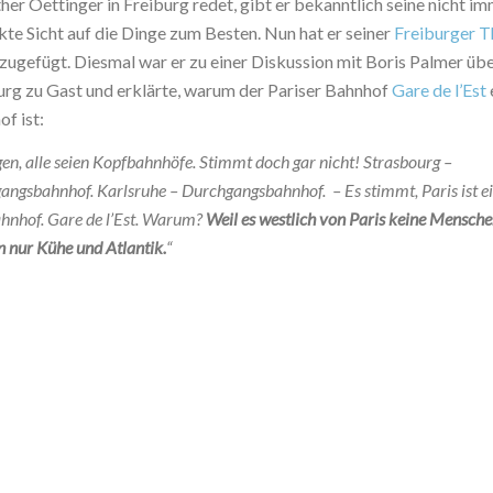
er Oettinger in Freiburg redet, gibt er bekanntlich seine nicht i
te Sicht auf die Dinge zum Besten. Nun hat er seiner
Freiburger T
zugefügt. Diesmal war er zu einer Diskussion mit Boris Palmer übe
burg zu Gast und erklärte, warum der Pariser Bahnhof
Gare de l’Est
f ist:
gen, alle seien Kopfbahnhöfe. Stimmt doch gar nicht! Strasbourg –
angsbahnhof. Karlsruhe – Durchgangsbahnhof. – Es stimmt, Paris ist e
hnhof. Gare de l’Est. Warum?
Weil es westlich von Paris keine Mensche
 nur Kühe und Atlantik.
“