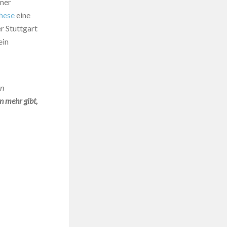
mmer
hese
eine
r Stuttgart
ein
in
n mehr gibt,