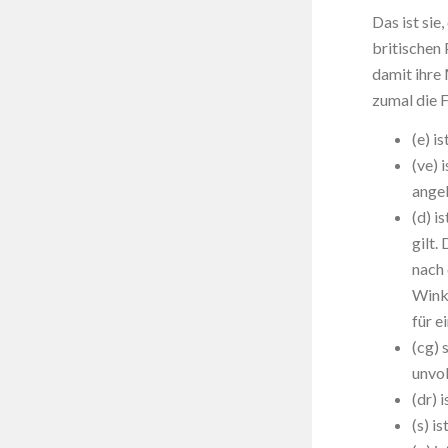
Das ist sie
britischen
damit ihre 
zumal die F
(e) i
(ve) 
ange
(d) i
gilt.
nach 
Winke
für e
(cg) 
unvol
(dr) 
(s) i