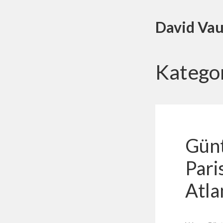
David Vau
Katego
Günt
Pari
Atla