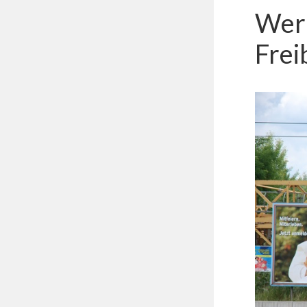
Werb
Frei