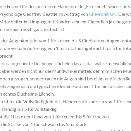
, die Formel für den perfekten Händedruck. „Errechnet“ wurde sie 
 Psychologe Geoffrey Beattie im Auftrag von
Chevrolet UK
. Die w
Mitarbeiter im Umgang mit Kunden schulen. Eigentlich ja eine gute
ormel auch noch ganz einfach ist:
st der Augenkontakt von 1 für keinen bis 5 für direkten Augenkont
ist die verbale Äußerung von 1 für total unangebracht bis 5 für tota
bracht
st das sogenannte Duchenne-Lächeln, das als das wahre menschlich
 Dabei werden nicht nur die Mundwinkel mittels der mimischen Mu
oben gezogen, sondern auch die Augen sind beteiligt und in den ä
ln zeigen sich die typischen kleinen Fältchen. 1 für ein falsches L
in echtes Duchenne-Lächeln.
steht für die Vollständigkeit des Händedrucks an sich von 1 für seh
lständig bis 5 für vollständig
ist die Nässe der Hand von 1 für feucht bis 5 für trocken
st die Stärke von 1 für schwach bis 5 für stark