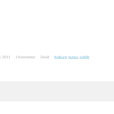
, 2011
1 Kommentar
David
freiburg
,
kurios
,
politik