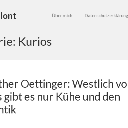
lont
Über mich
Datenschutzerklärun
rie:
Kurios
her Oettinger: Westlich v
s gibt es nur Kühe und den
ntik