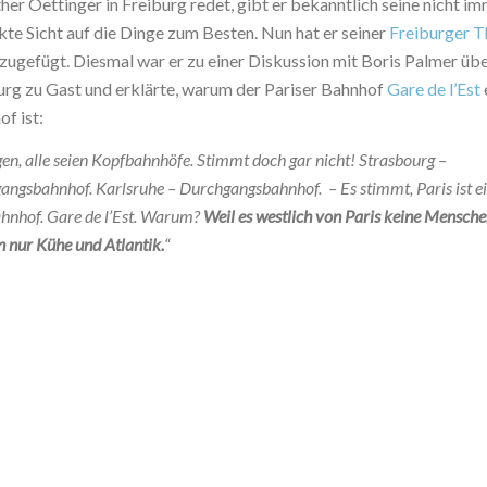
er Oettinger in Freiburg redet, gibt er bekanntlich seine nicht i
te Sicht auf die Dinge zum Besten. Nun hat er seiner
Freiburger T
zugefügt. Diesmal war er zu einer Diskussion mit Boris Palmer übe
burg zu Gast und erklärte, warum der Pariser Bahnhof
Gare de l’Est
f ist:
gen, alle seien Kopfbahnhöfe. Stimmt doch gar nicht! Strasbourg –
angsbahnhof. Karlsruhe – Durchgangsbahnhof. – Es stimmt, Paris ist e
hnhof. Gare de l’Est. Warum?
Weil es westlich von Paris keine Mensche
 nur Kühe und Atlantik.
“