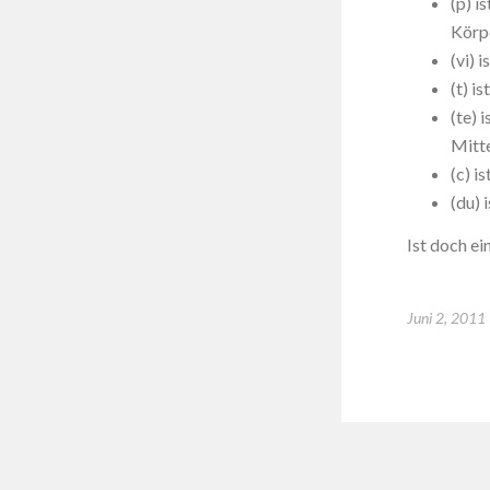
(p) i
Körp
(vi) 
(t) i
(te) 
Mitt
(c) i
(du) 
Ist doch ei
Juni 2, 2011