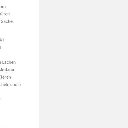
vom
ollten
 Sache,
akt
l
e Lachen
skulatur
ußeren
ächeln und 5
r