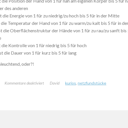
st die Position der Hand von 1 für nah am eigenen Körper bis 5 für 
er des anderen
ist die Energie von 1 für zu niedrig/zu hoch bis 5 für in der Mitte
st die Temperatur der Hand von 1 für zu warm/zu kalt bis 5 für in de
ist die Oberflächenstruktur der Hände von 1 für zu rau/zu sanft bis 5
e
st die Kontrolle von 1 für niedrig bis 5 für hoch
ist die Dauer von 1 für kurz bis 5 für lang
nleuchtend, oder?!
für
Kommentare deaktiviert
David
kurios
,
netzfundstücke
Die
Formel
für
den
perfekten
Händedruck