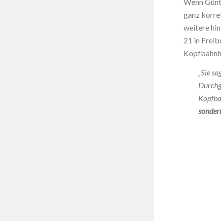
Wenn Günth
ganz korrek
weitere hin
21 in Frei
Kopfbahnho
„Sie sa
Durchg
Kopfba
sondern