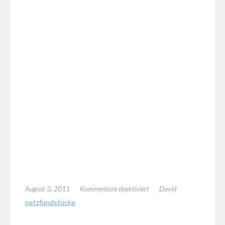
für
August 3, 2011
Kommentare deaktiviert
David
Speed-
netzfundstücke
Bergsteigen
am