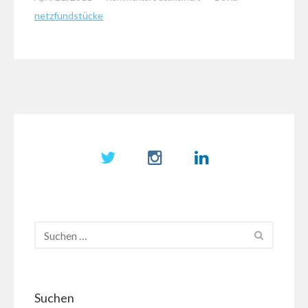
Toilettenreinigung
netzfundstücke
auf
höchstem
Niveau
Suchen