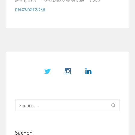
für
Mai 3, 2011
Kommentare deaktiviert
David
Nette
netzfundstücke
kleine
Skitour
Suchen