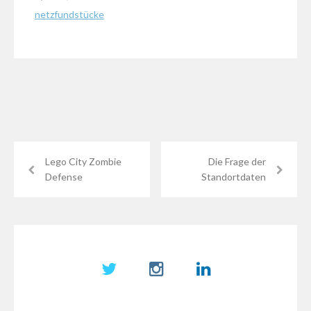
Reise
netzfundstücke
um
die
Welt
Lego City Zombie
Die Frage der
Defense
Standortdaten