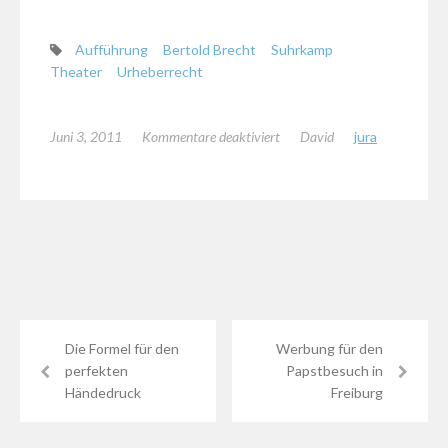
Aufführung
Bertold Brecht
Suhrkamp
Theater
Urheberrecht
für
Juni 3, 2011
Kommentare deaktiviert
David
jura
Wie
der
Suhrkamp-
Verlag
eine
Aufführung
verbieten
kann
Die Formel für den
Werbung für den
perfekten
Papstbesuch in
Händedruck
Freiburg