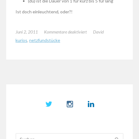
(du) ist die Dauer von 1 für kurz bis 5 für lang
Ist doch einleuchtend, oder?!
für
Juni 2, 2011
Kommentare deaktiviert
David
Die
kurios
,
netzfundstücke
Formel
für
den
perfekten
Händedruck