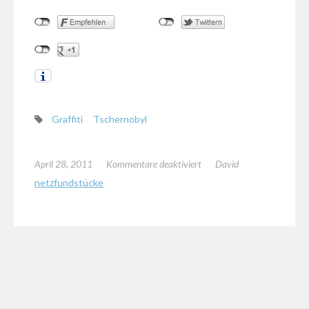
Graffiti
Tschernobyl
für
April 28, 2011
Kommentare deaktiviert
David
Graffiti
netzfundstücke
in
Tschernobyl