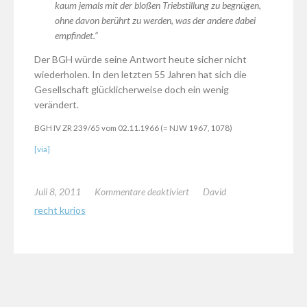
kaum jemals mit der bloßen Triebstillung zu begnügen,
ohne davon berührt zu werden, was der andere dabei
empfindet.“
Der BGH würde seine Antwort heute sicher nicht
wiederholen. In den letzten 55 Jahren hat sich die
Gesellschaft glücklicherweise doch ein wenig
verändert.
BGH IV ZR 239/65 vom 02.11.1966 (= NJW 1967, 1078)
[via]
für
Juli 8, 2011
Kommentare deaktiviert
David
Die
recht kurios
ehelichen
Pflichten
einer
Frau