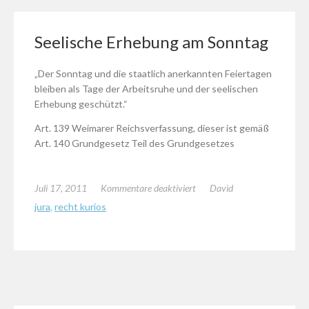
Seelische Erhebung am Sonntag
„Der Sonntag und die staatlich anerkannten Feiertagen
bleiben als Tage der Arbeitsruhe und der seelischen
Erhebung geschützt.“
Art. 139 Weimarer Reichsverfassung, dieser ist gemäß
Art. 140 Grundgesetz Teil des Grundgesetzes
für
Juli 17, 2011
Kommentare deaktiviert
David
Seelische
jura
,
recht kurios
Erhebung
am
Sonntag