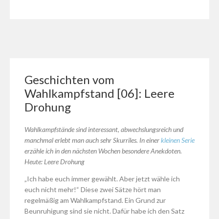
Wahlkampfstand
[07]:
Merkel
und
die
Geheimloge
Geschichten vom
Wahlkampfstand [06]: Leere
Drohung
Wahlkampfstände sind interessant, abwechslungsreich und
manchmal erlebt man auch sehr Skurriles. In einer
kleinen Serie
erzähle ich in den nächsten Wochen besondere Anekdoten.
Heute: Leere Drohung
„Ich habe euch immer gewählt. Aber jetzt wähle ich
euch nicht mehr!“ Diese zwei Sätze hört man
regelmäßig am Wahlkampfstand. Ein Grund zur
Beunruhigung sind sie nicht. Dafür habe ich den Satz