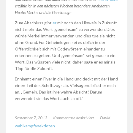
erzähle ich in den nächsten Wochen besondere Anekdoten.
Heute: Merkel und die Geheimloge
Zum Abschluss gibt
er
mir noch den Hinweis in Zukunft
nicht mehr das Wort „gemeinsam“ zu verwenden. Dies
würde Merkel immer verwenden und dies tue sie nicht
ohne Grund. Für Geheimlogen sei es üblich in der
Öffentlichkeit sich mit Codewörtern einander zu
erkennen zu geben. Und „gemeinsam“ sei genau so ein
Wort. Das wüssten viele nicht, daher sage er es mir als
Tipp für die Zukunft.
Er nimmt einen Flyer in die Hand und deckt mit der Hand
einen Teil des Schriftzugs ab. Vielsagend blickt er mich
an. „Gemein. Das ist ihre wahre Absicht! Darum
verwendet sie das Wort auch so oft.“
für
September 7, 2013
Kommentare deaktiviert
David
Geschichten
wahlkampfanekdoten
vom