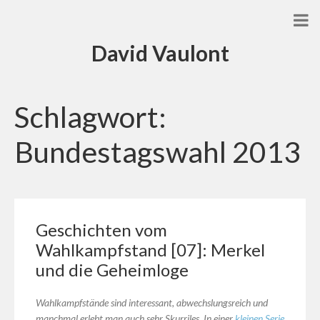
David Vaulont
Schlagwort:
Bundestagswahl 2013
Geschichten vom
Wahlkampfstand [07]: Merkel
und die Geheimloge
Wahlkampfstände sind interessant, abwechslungsreich und
manchmal erlebt man auch sehr Skurriles. In einer
kleinen Serie