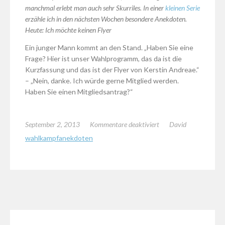
manchmal erlebt man auch sehr Skurriles. In einer
kleinen Serie
erzähle ich in den nächsten Wochen besondere Anekdoten.
Heute: Ich möchte keinen Flyer
Ein junger Mann kommt an den Stand. „Haben Sie eine
Frage? Hier ist unser Wahlprogramm, das da ist die
Kurzfassung und das ist der Flyer von Kerstin Andreae.“
– „Nein, danke. Ich würde gerne Mitglied werden.
Haben Sie einen Mitgliedsantrag?“
für
September 2, 2013
Kommentare deaktiviert
David
Geschichten
wahlkampfanekdoten
vom
Wahlkampfstand
[02]:
Ich
möchte
keinen
Flyer