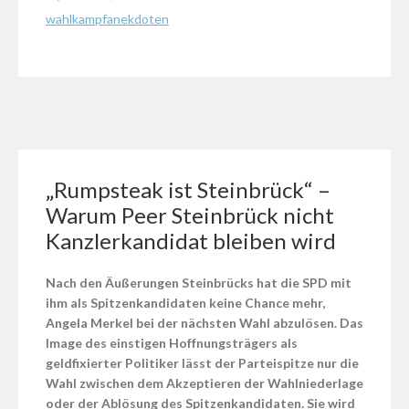
Geschichten
wahlkampfanekdoten
vom
Wahlkampfstand
[01]:
Wie
erklärt
man
kindgerecht
die
„Rumpsteak ist Steinbrück“ –
Vorteile
Warum Peer Steinbrück nicht
der
Demokratie?
Kanzlerkandidat bleiben wird
Nach den Äußerungen Steinbrücks hat die SPD mit
ihm als Spitzenkandidaten keine Chance mehr,
Angela Merkel bei der nächsten Wahl abzulösen. Das
Image des einstigen Hoffnungsträgers als
geldfixierter Politiker lässt der Parteispitze nur die
Wahl zwischen dem Akzeptieren der Wahlniederlage
oder der Ablösung des Spitzenkandidaten. Sie wird