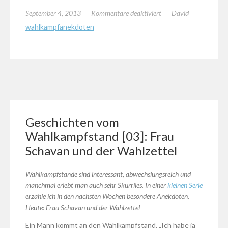
für
September 4, 2013
Kommentare deaktiviert
David
Geschichten
wahlkampfanekdoten
vom
Wahlkampfstand
[04]:
Payback
für
die
Steuer
Geschichten vom
Wahlkampfstand [03]: Frau
Schavan und der Wahlzettel
Wahlkampfstände sind interessant, abwechslungsreich und
manchmal erlebt man auch sehr Skurriles. In einer
kleinen Serie
erzähle ich in den nächsten Wochen besondere Anekdoten.
Heute: Frau Schavan und der Wahlzettel
Ein Mann kommt an den Wahlkampfstand. „Ich habe ja