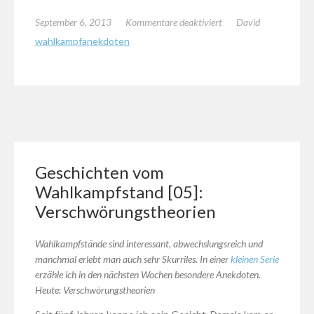
für
September 6, 2013
Kommentare deaktiviert
David
Geschichten
wahlkampfanekdoten
vom
Wahlkampfstand
[06]:
Leere
Drohung
Geschichten vom
Wahlkampfstand [05]:
Verschwörungstheorien
Wahlkampfstände sind interessant, abwechslungsreich und
manchmal erlebt man auch sehr Skurriles. In einer
kleinen Serie
erzähle ich in den nächsten Wochen besondere Anekdoten.
Heute: Verschwörungstheorien