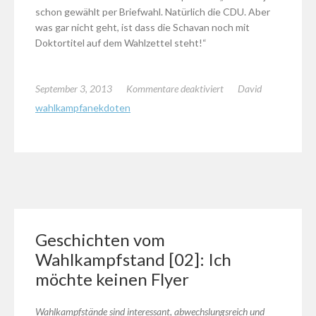
schon gewählt per Briefwahl. Natürlich die CDU. Aber
was gar nicht geht, ist dass die Schavan noch mit
Doktortitel auf dem Wahlzettel steht!“
für
September 3, 2013
Kommentare deaktiviert
David
Geschichten
wahlkampfanekdoten
vom
Wahlkampfstand
[03]:
Frau
Schavan
und
der
Wahlzettel
Geschichten vom
Wahlkampfstand [02]: Ich
möchte keinen Flyer
Wahlkampfstände sind interessant, abwechslungsreich und