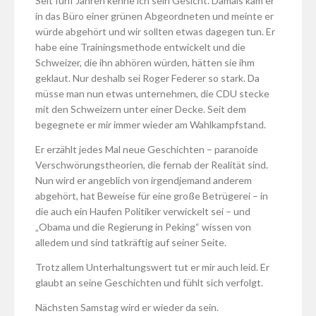
Seit fünf Jahren kenne ich sein Gesicht. Damals kam er
in das Büro einer grünen Abgeordneten und meinte er
würde abgehört und wir sollten etwas dagegen tun. Er
habe eine Trainingsmethode entwickelt und die
Schweizer, die ihn abhören würden, hätten sie ihm
geklaut. Nur deshalb sei Roger Federer so stark. Da
müsse man nun etwas unternehmen, die CDU stecke
mit den Schweizern unter einer Decke. Seit dem
begegnete er mir immer wieder am Wahlkampfstand.
Er erzählt jedes Mal neue Geschichten – paranoide
Verschwörungstheorien, die fernab der Realität sind.
Nun wird er angeblich von irgendjemand anderem
abgehört, hat Beweise für eine große Betrügerei – in
die auch ein Haufen Politiker verwickelt sei – und
„Obama und die Regierung in Peking“ wissen von
alledem und sind tatkräftig auf seiner Seite.
Trotz allem Unterhaltungswert tut er mir auch leid. Er
glaubt an seine Geschichten und fühlt sich verfolgt.
Nächsten Samstag wird er wieder da sein.