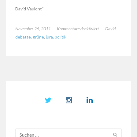
David Vaulont“
für
November 26, 2011
Kommentare deaktiviert
David
Erneute
debatte
,
grüne
,
jura
,
politik
Antwort
auf
die
heulende
Urheberrechtslobby